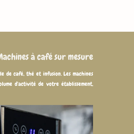
Machines à café sur mesure
 de café, thé et infusion. Les machines
volume d'activité de votre établissement,