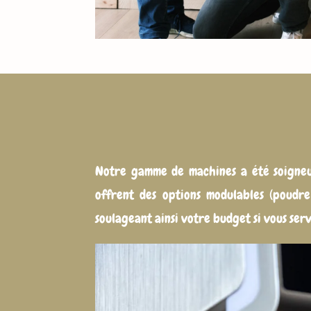
Notre gamme de machines a été soigneus
offrent des options modulables (poudre d
soulageant ainsi votre budget si vous ser