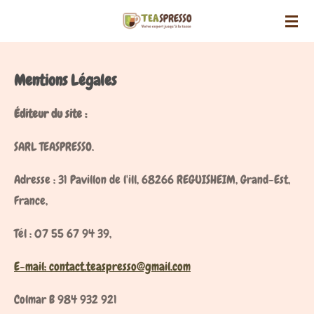
Passer
au
contenu
Mentions Légales
principal
Éditeur du site :
SARL TEASPRESSO.
Adresse : 31 Pavillon de l'ill, 68266 REGUISHEIM, Grand-Est,
France,
Tél : 07 55 67 94 39,
E-mail: contact.teaspresso@gmail.com
Colmar B 984 932 921